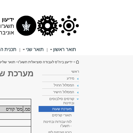
תוכן
תפריט
עליון
ראשי
ידיעון
תשע"ו
אוניבר
תואר ראשון
תואר שני
תכנית ה
|
|
הינך נמצא כאן
>
ידיעון ביה"ס לעבודה סוציאלית תשע"ו
>
תואר שליש
מערכת שע
ראשי
מידע
המסלול הרגיל
המסלול הישיר
קורסים סילבוסים
ובחינות
מערכת שעות
תאורי קורסים
לוח עבודות ובחינות
- תשע"ו
ריכוז קורסים לפי