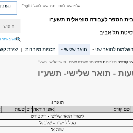
מערכת פ
אלפון
שער לסטודנטים
שער לסגל
English
 בית הספר לעבודה סוציאלית
תשע"ו
חיפוש
סיטת תל אביב
חיפוש באתר ז
השלמות לתואר שני
תואר שלישי
תכניות מיוחדות
יצירת קש
|
י
>
קורסים סילבוסים ובחינות
> מערכת שעות - תואר שלישי- תשע"ו
ות - תואר שלישי- תשע"ו