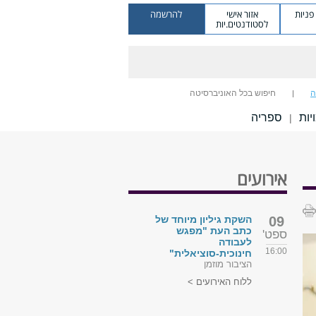
ניות
אזור אישי
להרשמה
לסטודנטים.יות
ה
חיפוש בכל האוניברסיטה
ות
ספריה
|
אירועים
09
השקת גיליון מיוחד של
כתב העת "מפגש
ספט'
לעבודה
16:00
חינוכית-סוציאלית"
הציבור מוזמן
ללוח האירועים >