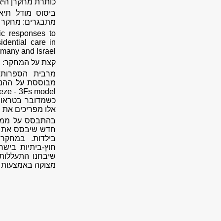
כותרת מחקרן היא
ביסוס מודל תיא
מתבגרים: מחקר ב
ic responses to
idential care in
many and Israel
קצת על המחקר:
מרבית הספרות ש
כשמדובר בטראומ
אלו מפריכים את מודל ה 3Fs בהקשר להתעללו
בהתבסס על ממצא
חדש שיבסס את תב
שיבחנו התעללות ו
מצוקה באמצעות ד