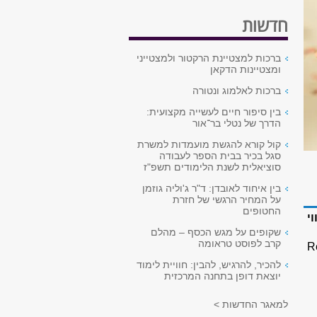
חדשות
ברכות למצטיינת הרקטור ולמצטייני
ומצטיינות הדקאן
ברכות לאלמוג ונטורה
בין סיפור חיים לעשייה מקצועית:
הדרך של נטלי בר־אור
קול קורא להגשת מועמדות למשרת
סגל בכיר בבית הספר לעבודה
סוציאלית לשנת הלימודים תשפ"ז
בין איחוד לאובדן: ד"ר ג'וליה גוזמן
על המחיר הרגשי של חזרת
החטופים
י
שקופים על מגש הכסף – מהלם
קרב לפוסט טראומה
Recov
להכיר, להרגיש, להבין: חוויית לימוד
יוצאת דופן בתחנה המרכזית
למאגר החדשות >