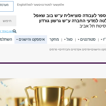
מערכת פ
אלפון
שער לסטודנטים
שער לסגל
English
ספר לעבודה סוציאלית ע"ש בוב שאפל
חיפוש
ה למדעי החברה ע"ש גרשון גורדון
סיטת תל אביב
חיפוש באתר ז
ז
סטודנטים
סגל
מחקר
אימפקט והישגים
השתלמוי
|
|
|
קט והישגים
>
פרסים אקדמיים וחברתיים
> פרסים