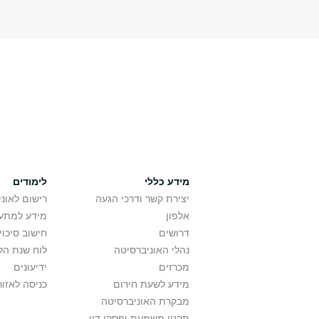
מידע כללי
לימודים
יצירת קשר ודרכי הגעה
רישום לאונ
אלפון
מידע למתענ
דרושים
חישוב סיכוי
נהלי האוניברסיטה
לוח שנת הל
מכרזים
ידיעונים
מידע לשעת חירום
כניסה לאזור
מבקרת האוניברסיטה
תקנון משמעת ופסקי דין