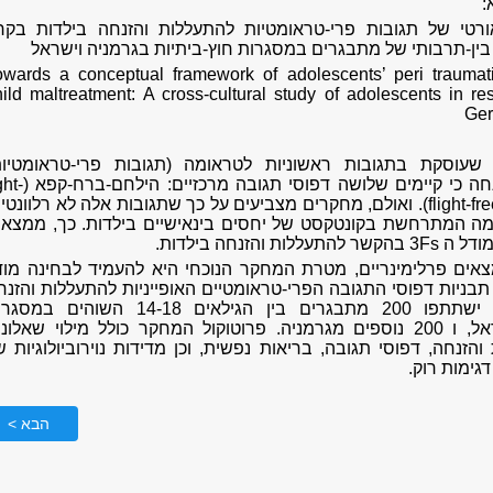
:
ורטי של תגובות פרי-טראומטיות להתעללות והזנחה בילדות בקר
ין-תרבותי של מתבגרים במסגרות חוץ-ביתיות בגרמניה וישראל
owards a conceptual framework of adolescents’ peri traumat
hild maltreatment: A cross-cultural study of adolescents in res
Ger
עוסקת בתגובות ראשוניות לטראומה (תגובות פרי-טראומטיות
מבוססת על ההנחה כי קיימים שלושה דפוסי תגובה מ
flight-freeze - 3Fs model). ואולם, מחקרים מצביעים על כך שתגובות אלה לא רלוונטי
ה המתרחשת בקונטקסט של יחסים בינאישיים בילדות. כך, ממצאי
ת והזנחה בילדות.
ים פרלימינריים, מטרת המחקר הנוכחי היא להעמיד לבחינה מוד
ניות דפוסי התגובה הפרי-טראומטיים האופייניות להתעללות והזנח
בילדות. במחקר ישתתפו 200 מתבגרים בין הגילאים 14-18 השוהים ב
חוץ-ביתיות בישראל, ו 200 נוספים מגרמניה. פרוטוקול המחקר כולל מילוי שאלונ
הזנחה, דפוסי תגובה, בריאות נפשית, וכן מדידות נוירוביולוגיות ש
גימות רוק.
הבא >