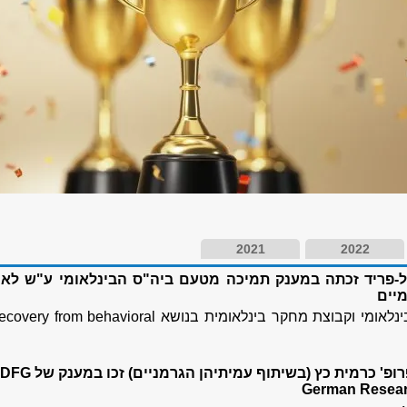
2021
2022
ל-פריד זכתה במענק תמיכה מטעם ביה"ס הבינלאומי ע"ש לאוו
מיים
על פיתוח קורס בינלאומי וקבוצת מחקר בינלאומית בנושא ery from behavioral
פרופ' נגה צור ופרופ' כרמית כץ (בשיתוף עמיתיהן הגרמניים) זכו במענק של DFG
German Resear