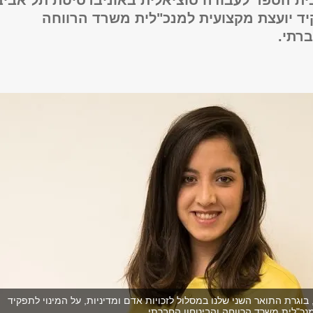
בית הספר לעבודה סוציאלית באוניברסיטת תל אביב
ד יועצת מקצועית למנכ"לית משרד הרווחה
רתי.
 בוגרת התואר השני שלנו במסלול לזכויות אדם ומדיניות, על המינוי לתפקיד
נכ"לית משרד הרווחה והביטחון החברתי