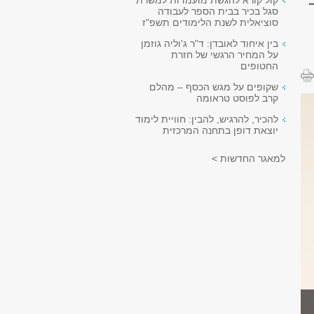
קול קורא להגשת מועמדות למשרת
סגל בכיר בבית הספר לעבודה
סוציאלית לשנת הלימודים תשפ"ז
בין איחוד לאובדן: ד"ר ג'וליה גוזמן
על המחיר הרגשי של חזרת
החטופים
שקופים על מגש הכסף – מהלם
קרב לפוסט טראומה
להכיר, להרגיש, להבין: חוויית לימוד
יוצאת דופן בתחנה המרכזית
למאגר החדשות >