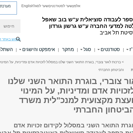
מערכת פ
אלפון
שער לסטודנטים
שער לסגל
English
ספר לעבודה סוציאלית ע"ש בוב שאפל
חיפוש
ה למדעי החברה ע"ש גרשון גורדון
סיטת תל אביב
חיפוש באתר ז
ז
סטודנטים
סגל
מחקר
אימפקט והישגים
השתלמו
|
|
|
|
|
> ברכות לאור צוברי, בוגרת התואר השני שלנו במסלול לזכויות אדם ומדיניות, על המינ
והביטחון החברתי
ר צוברי, בוגרת התואר השני שלנו
כויות אדם ומדיניות, על המינוי
ועצת מקצועית למנכ"לית משרד
הביטחון החברתי
וגרת התואר השני במסלול לקידום זכויות אדם