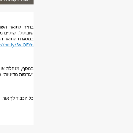
במסגרת התואר הרא
://bit.ly/3viQFYn. 
"עו"סות מדיניות" 
כל הכבוד לך אור,