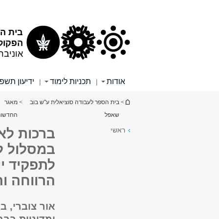
תוכן
תפריט
עליון
ראשי
בית ה
הפקולט
אוניבר
אודות
תכניות לימוד
ידיעון תשפ"
|
|
הינך נמצא כאן
>
בית הספר לעבודה סוציאלית ע"ש בוב
>
מאגר
שאפל
החדשות
ראשי
ברכות לאו
במסלול לז
לתפקיד י
הרווחה ו
אור צוברי, ב