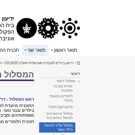
תוכן
תפריט
עליון
ראשי
ידיעון תש
בית הס
הפקולט
אוניבר
תואר ראשון
תואר שני
תכנית הה
הינך נמצא כאן
>
ידיעון ביה"ס לעבודה סוציאלית תש"ף 2019/20
>
תו
המסלול הק
ראשי
מסלולי לימוד
אודות ומבנה
התכנית
לימודים במעמד
ראש המסלול - דר'
מיוחד
התוכנית מיועדת לפת
פרקטיקום תש"ף
בילדים ובבני נוער. 
מסלול אינטגרטיבי
משפחותיהם וסביב
לטיפול והתערבות
תוכנית הלמודים מתמ
מסלול קליני לטיפול
בילד ונוער