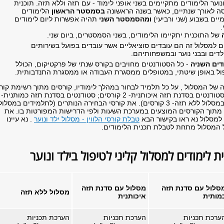
נוער הלימודים מתקיימים בשני אופני לימוד - עם תזה וללא תזה. תוכנית
ה לאורך שנתיים, כאשר בשנה הראשונה
בסמסטר הראשון
הלימודים
יים בשבוע (שני ורביעי)
ומהסמסטר השני
תהיה אפשרות ליום לימודים
.
של התוכנית יתקיימו הלימודים, בשני הסמסטרים, ביום שני.
 למסלול זה הם עובדים סוציאליים אשר עובדים בפועל בשירותים
דים ובבני נוער ובמשפחותיהם.
דים השניה
- כל הסטודנטים מחויבים בקורס שנתי של פרקטיקום, הכולל
פול באופן שיטתי, במטופלים ממסגרת העבודה או ממסגרת התנדבותית.
 של המסלול , על כל תלמיד לבחור במהלך לימודיו, קורסים מתוך רשימת קור
ל ללא תזה- 3 קורסים).
את
קורסי הבחירה הנותרים (לתלמידים במסלול
 מתוך הקורסים המוצעים במערכת השעות ולפי הדרישות המפורטות בו. את
 למסלול נא ראו בקישור הבא
טבלת קורסי הלווין - מסלול ילד ונוער
.
נא עיינו
המסלול מתחת לטבלת תכנית הלימודים.
ת לימודים למסלול קליני לטיפול בילד ונוער
סלול עם סדנת תזה
מסלול עם סדנת תזה
מסלול ללא תזה
מותית
איכותנית
ערכת תכניות
הערכת תכניות
הערכת תכניות