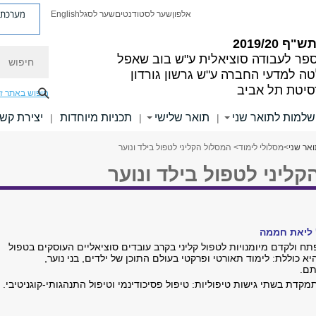
מערכת פ
אלפון
שער לסטודנטים
שער לסגל
English
"ף 2019/20
חיפוש
פר לעבודה סוציאלית ע"ש בוב שאפל
ה למדעי החברה ע"ש גרשון גורדון
סיטת תל אביב
חיפוש באתר ז
שלמות לתואר שני
תואר שלישי
תכניות מיוחדות
יצירת קש
|
|
|
אר שני
>
מסלולי לימוד
> המסלול הקליני לטפול בילד ונוער
ליני לטפול בילד ונוער
 ליאת חממה
ח ולקדם מיומנויות לטפול קליני בקרב עובדים סוציאליים העוסקים בטפול
היא כוללת: לימוד תאורטי ופרקטי בעולם התוכן של ילדים, בני נוער,
תם.
קדת בשתי גישות טיפוליות: טיפול פסיכודינמי וטיפול התנהגותי-קוגניטיבי.