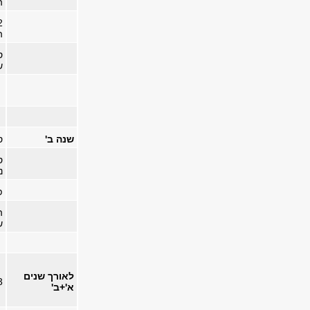
ה
המ
ש
שנה ב'
ס
ס
נת
פ
ש
לאורך שנים
3 קורסי לוו
א'+ב'