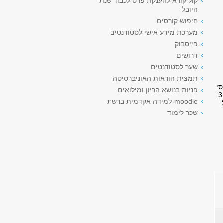
קול קורא להענקת פרס לכבוד שנת
היובל
חיפוש קורסים
מערכת מידע אישי לסטודנטים
פייסבוק
דרושים
שער לסטודנטים
תמצית הוראות האוניברסיטה
סי
פניות בנושא הריון ומילואים
הלווין של המסלול (סטודנטים בסדנת תזה איכותנית- 2 קורסים; סטודנטים בסדנת תזה כמותנית- 3
moodle-למידה אקדמית ברשת
שכר לימוד