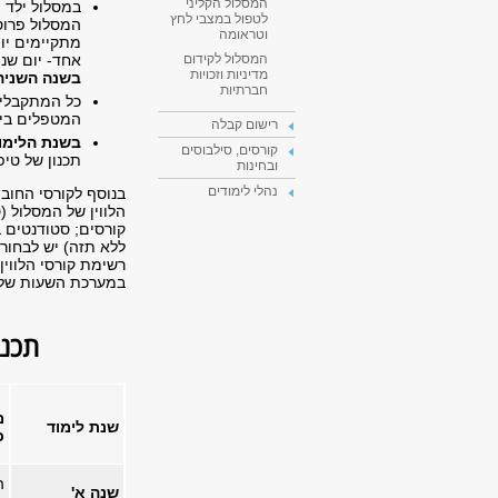
המסלול הקליני
במסלול ילד ו
לטפול במצבי לחץ
המסלול פרוס
וטראומה
מתקיימים יומ
אחד- יום שני
המסלול לקידום
מדיניות וזכויות
בשנה השניה
חברתיות
כל המתקבלים
המטפלים ביל
רישום קבלה
בשנת הלימו
קורסים, סילבוסים
תכנון של טי
ובחינות
נהלי לימודים
בנוסף לקורסי החובה
קורסים; סטודנטים במסלו
ללא תזה) יש לבחור
רשימת קורסי הלווין
במערכת השעות של 
תכני
מ
שנת לימוד
כ
ה
שנה א'