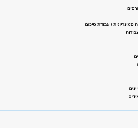
רסים
ה סמינריונית / עבודת סיכום
עבודות
ם
ינים
ידים