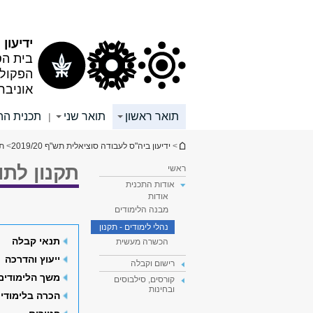
תוכן
תפריט
עליון
ראשי
ידיעון תש
בית הס
הפקולט
אוניבר
תואר ראשון
תואר שני
תכנית הה
|
הינך נמצא כאן
>
ידיעון ביה"ס לעבודה סוציאלית תש"ף 2019/20
>
תו
תקנון לתו
ראשי
אודות התכנית
אודות
מבנה הלימודים
נהלי לימודים - תקנון
תנאי קבלה
הכשרה מעשית
ייעוץ והדרכה
רישום וקבלה
משך הלימודים
קורסים, סילבוסים
ובחינות
הכרה בלימודי