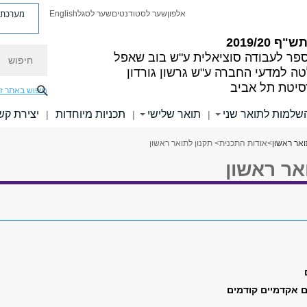
מערכת פ
אלפון
שער לסטודנטים
שער לסגל
English
"ף 2019/20
חיפוש
פר לעבודה סוציאלית ע"ש בוב שאפל
ה למדעי החברה ע"ש גרשון גורדון
סיטת תל אביב
חיפוש באתר ז
שלמות לתואר שני
תואר שלישי
תכניות מיוחדות
יצירת קש
|
|
|
אר ראשון
>
אודות התכנית
> תקנון לתואר ראשון
אר ראשון
ם אקדמיים קודמים