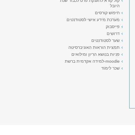
קול קורא להענקת פרס לכבוד שנת
היובל
חיפוש קורסים
מערכת מידע אישי לסטודנטים
פייסבוק
דרושים
שער לסטודנטים
תמצית הוראות האוניברסיטה
פניות בנושא הריון ומילואים
moodle-למידה אקדמית ברשת
שכר לימוד