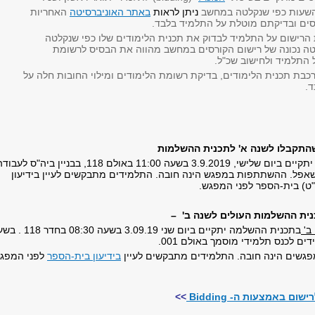
שעות כפי שנקלטה במחשב
ניתן לראות
באתר האוניברסיטה
האחריות
סים ובדיקתם מוטלת על התלמיד בלבד.
הרישום על התלמיד לבדוק את תכנית הלימודים שלו כפי שנקלטה
ה נכונה של רישום הקורסים במחשב מהווה את הבסיס לרשומת
 התלמיד ולחישוב שכ"ל.
כבת תכנית הלימודים, בדיקת רשומת הלימודים ומילוי החובות חלה על
.
התקבלו לשנה א' לתכנית ההשלמות
כנס תלמידי שנה א' יתקיים ביום שלישי, 3.9.2019 בשעה 11:00 באולם 118, בבניין ביה"ס לעב
שאפל. ההשתתפות במפגש הינה חובה. התלמידים מתבקשים לעיין בידיעון
"ט) בית-הספר לפני המפגש.
ית ההשלמות העולים לשנה ב' –
ב'
בתכנית ההשלמה יתקיים ביום שני 3.09.19 בשעה 8:30
גשים הינה חובה. התלמידים מתבקשים לעיין
בידיעון בית-הספר
לפני המפג
ום באמצעות ה- Bidding
>>