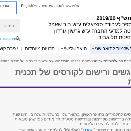
מערכת פ
אלפון
שער לסטודנטים
שער לסגל
English
"ף 2019/20
חיפוש
פר לעבודה סוציאלית ע"ש בוב שאפל
ה למדעי החברה ע"ש גרשון גורדון
סיטת תל אביב
חיפוש באתר ז
שלמות לתואר שני
תואר שלישי
תכניות מיוחדות
יצירת קש
|
|
נית ההשלמות לתואר שני
>
רישום וקבלה
> מועדי מפגשים ורישום לקורסים של תכנית ההשלמ
גשים ורישום לקורסים של תכנית
ים לתלמידים בתואר ראשון, בתואר שני ובהשלמות שנה ב', הינו שנתי
דה בדרישות מקדימות ובדרישות מסגרת הלימודים כפי שהן מובאות
רך סמוך לתחילת שנת הלימודים.
סים מתקיים בשיטת "
המכרז
" (bidding) לתלמידי תואר ראשון ושני.