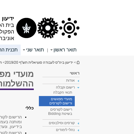
תוכן
תפריט
עליון
ראשי
ידיעון תש
בית הס
הפקולט
אוניבר
תואר ראשון
תואר שני
תכנית הה
|
הינך נמצא כאן
>
ידיעון ביה"ס לעבודה סוציאלית תש"ף 2019/20
>
תכ
מועדי מפ
ראשי
אודות
ההשלמות
רישום וקבלה
תנאי הקבלה
מועדי מפגשים
ורישום לקורסים
כללי
רישום לקורסים
בשיטת Bidding
הרישום לקורס
ומותנה בעמי
קורסים וסילבוסים
בידיעון, ונע
נהלי לימודים
הרישום לקור