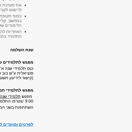
את מערכת ה
לרישום לקור
בסוף תקופת 
במחשב. קליט
הלימודים של
האחריות להר
התלמיד בלבד
שנת השלמה
מפגש
לתלמידים ש
סוציאלית ע"ש בוב 
(קישור לידיעון תשע
מפגש לתלמידי תכנ
מפגש
תלמידי שנה 
9:00 יצטרפו התלמידים לכנס תלמידי מוסמך באולם 001.
השתתפות בשני המפ
לפרטים ומועדים לריש