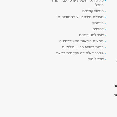
קול קורא להענקת פרס לכבוד שנת
היובל
חיפוש קורסים
מערכת מידע אישי לסטודנטים
פייסבוק
דרושים
שער לסטודנטים
תמצית הוראות האוניברסיטה
פניות בנושא הריון ומילואים
moodle-למידה אקדמית ברשת
שכר לימוד
ודה
0 בחדר 118 . בשעה
ש
.