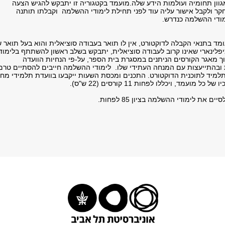
גוון תחומיה ועולמות הידע שלה.מועמד בקטגוריה זו יתבקש להגיש הצעה
קר ולקבל אישור עליה עוד לפני תחילת לימודי ההשלמה וקבלתו תותנה
ודי ההשלמה כנדרש.
ד בתנאי הקבלה לדוקטורט, אין לו תואר בעבודה סוציאלית והוא בעל תואר ש
פלינארי שאינו קרוב לעבודה סוציאלית, יתבקש בשלב ראשון להשתתף בלימוד
 מאגר הקורסים הניתנים במסגרת בית הספר, על-פי הנחיות הוועדה
ובהתייעצות עם המנחה העתידי שלו. לימודי ההשלמה חייבים להסתיים טרם
למיד לתוכנית הדוקטורט. התכנים ומכסת השעות ייקבעו בוועדת תלמידי מח
ל מועמד, ויכללו לפחות 11 קורסים (22 ש"ס).
ם את לימודי ההשלמה בציון 85 לפחות.