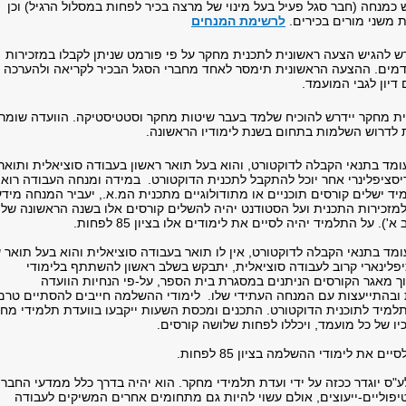
כמנחה (חבר סגל פעיל בעל מינוי של מרצה בכיר לפחות במסלול הרגיל) וכן
 משני מורים בכירים.
לרשימת המנחים
ש להגיש הצעה ראשונית לתכנית מחקר על פי פורמט שניתן לקבלו במזכירות
ים. ההצעה הראשונית תימסר לאחד מחברי הסגל הבכיר לקריאה ולהערכה
דיון לגבי המועמד.
ת מחקר יידרש להוכיח שלמד בעבר שיטות מחקר וסטטיסטיקה. הוועדה שומר
 לדרוש השלמות בתחום בשנת לימודיו הראשונה.
ומד בתנאי הקבלה לדוקטורט, והוא בעל תואר ראשון בעבודה סוציאלית ותואר
יסציפלינרי אחר יוכל להתקבל לתכנית הדוקטורט. במידה ומנחה העבודה רוא
יד ישלים קורסים תוכניים או מתודולוגיים מתכנית המ.א., יעביר המנחה מידע
למזכירות התכנית ועל הסטודנט יהיה להשלים קורסים אלו בשנה הראשונה של
). על התלמיד יהיה לסיים את לימודים אלו בציון 85 לפחות.
ד בתנאי הקבלה לדוקטורט, אין לו תואר בעבודה סוציאלית והוא בעל תואר ש
פלינארי קרוב לעבודה סוציאלית, יתבקש בשלב ראשון להשתתף בלימודי
 מאגר הקורסים הניתנים במסגרת בית הספר, על-פי הנחיות הוועדה
ובהתייעצות עם המנחה העתידי שלו. לימודי ההשלמה חייבים להסתיים טרם
למיד לתוכנית הדוקטורט. התכנים ומכסת השעות ייקבעו בוועדת תלמידי מח
ו של כל מועמד, ויכללו לפחות שלושה קורסים.
ם את לימודי ההשלמה בציון 85 לפחות.
"ס יוגדר ככזה על ידי ועדת תלמידי מחקר. הוא יהיה בדרך כלל ממדעי החבר
יפוליים-ייעוצים, אולם עשוי להיות גם מתחומים אחרים המשיקים לעבודה