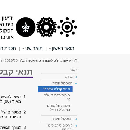
תוכן
תפריט
עליון
ראשי
ידיעון תש
בית הס
הפקולט
אוניבר
תואר ראשון
תואר שני
תכנית ה
|
|
הינך נמצא כאן
>
ידיעון ביה"ס לעבודה סוציאלית תש"ף 2019/20
>
תו
תנאי קבל
ראשי
מידע
המסלול הרגיל
תנאי קבלה שלב א'
חובות תלמיד שלב
רשאי להגיש 
א'
מאוד (90) לפחות, והכין עבודת גמר שציונה הוא 90 לפחות.
תכנית הלימודים
במסלול הרגיל
במקרים של ה
הציונים המינימליים הנקובים
המסלול הישיר
קורסים סילבוסים
לצורך הגשת 
ובחינות