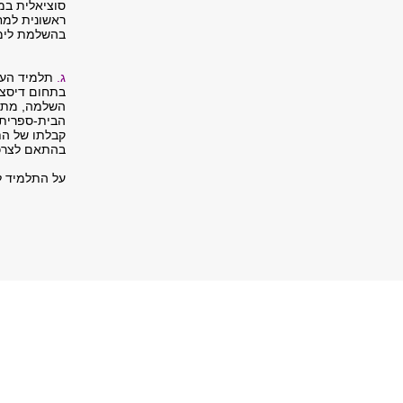
סוציאלית במ
ראשונית למח
בהשלמת לימ
ג.
תלמיד העומ
בתחום דיסצי
השלמה, מתוך
הבית-ספרית 
קבלתו של הת
בהתאם לצרכיו של כ
על התלמיד לסיי