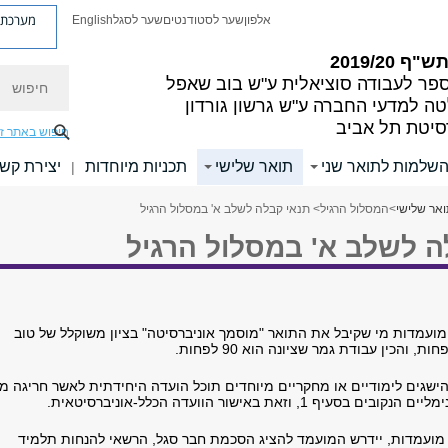
מערכת פ
אלפון
שער לסטודנטים
שער לסגל
English
"ף 2019/20
חיפוש
פר לעבודה סוציאלית ע"ש בוב שאפל
ה למדעי החברה ע"ש גרשון גורדון
סיטת תל אביב
חיפוש באתר ז
השלמות לתואר שני
תואר שלישי
תכניות מיוחדות
יצירת קש
|
אר שלישי
>
המסלול הרגיל
> תנאי קבלה לשלב א' במסלול הרגיל
ה לשלב א' במסלול הרגיל
מועמדות מי שקיבל את התואר "מוסמך אוניברסיטה" בציון משוקלל של טוב
ישגים לימודיים או מחקריים מיוחדים תוכל הועדה היחידתית לאשר חריגה מן
 בסעיף 1, וזאת באישור הוועדה הכלל-אוניברסיטאית.
מועמדות, יידרש המועמד להציג הסכמת חבר סגל, הרשאי להנחות תלמיד