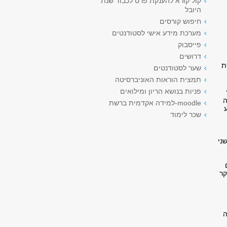
קול קורא להענקת פרס לכבוד שנת
היובל
חיפוש קורסים
מערכת מידע אישי לסטודנטים
פייסבוק
דרושים
ת
שער לסטודנטים
תמצית הוראות האוניברסיטה
פניות בנושא הריון ומילואים
ה
moodle-למידה אקדמית ברשת
שכר לימוד
ני
קר
ה