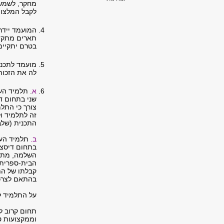
מחקר, לשמש 
לקבל המלצות
המועמד יידר
תארים מתקדמ
בטרם יתקיים 
מועמד לתכני
לה את הזכות
א
. תלמיד הע
שני בתחום ד
צורך כי התלמ
זה לתלמיד ו
התכנית (שלב א'
ב.
תלמיד העומ
בתחום דיסצי
השלמה, מתוך
הבית-ספרית 
קבלתו של הת
בהתאם לצרכי
על התלמיד לסיי
תחום קרוב לע
וממקצועות ט