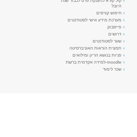
קול קורא להענקת פרס לכבוד שנת
היובל
חיפוש קורסים
מערכת מידע אישי לסטודנטים
פייסבוק
דרושים
שער לסטודנטים
תמצית הוראות האוניברסיטה
פניות בנושא הריון ומילואים
moodle-למידה אקדמית ברשת
שכר לימוד