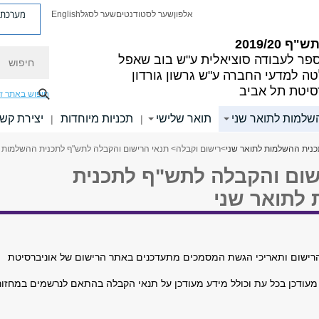
מערכת פ
אלפון
שער לסטודנטים
שער לסגל
English
"ף 2019/20
חיפוש
פר לעבודה סוציאלית ע"ש בוב שאפל
ה למדעי החברה ע"ש גרשון גורדון
סיטת תל אביב
חיפוש באתר ז
שלמות לתואר שני
תואר שלישי
תכניות מיוחדות
יצירת קש
|
|
נית ההשלמות לתואר שני
>
רישום וקבלה
> תנאי הרישום והקבלה לתש"ף לתכנית ההשלמות ל
שום והקבלה לתש"ף לתכנית
לתואר שני
הרישום ותאריכי הגשת המסמכים מתעדכנים באתר הרישום של אוניברסיטת
עודכן בכל עת וכולל מידע מעודכן על תנאי הקבלה בהתאם לנרשמים במחזור