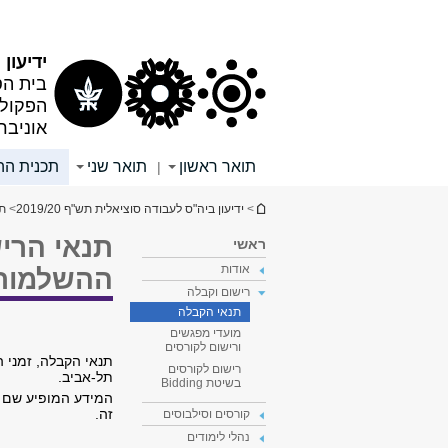
תוכן
תפריט
עליון
ראשי
ידיעון תש
בית הס
הפקולט
אוניבר
תואר ראשון
תואר שני
תכנית הה
|
הינך נמצא כאן
>
ידיעון ביה"ס לעבודה סוציאלית תש"ף 2019/20
>
תכ
תנאי הרי
ראשי
אודות
ההשלמות 
רישום וקבלה
תנאי הקבלה
מועדי מפגשים
ורישום לקורסים
תנאי הקבלה, זמני 
רישום לקורסים
תל-אביב.
בשיטת Bidding
המידע המופיע שם מ
זה.
קורסים וסילבוסים
נהלי לימודים