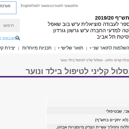
מערכת פ
אלפון
שער לסטודנטים
שער לסגל
English
"ף 2019/20
חיפוש
פר לעבודה סוציאלית ע"ש בוב שאפל
ה למדעי החברה ע"ש גרשון גורדון
סיטת תל אביב
חיפוש באתר ז
השלמות לתואר שני
תואר שלישי
תכניות מיוחדות
יצירת ק
|
|
|
לת קורסי הלווין - מסלול קליני לטיפול בילד ונוער
סלול קליני לטיפול בילד ונוער
בי, שבטיפולי
לא יתקיים בתש"ף)
לות ותהליך עשיית הצדק:מיומנויות אבחון,