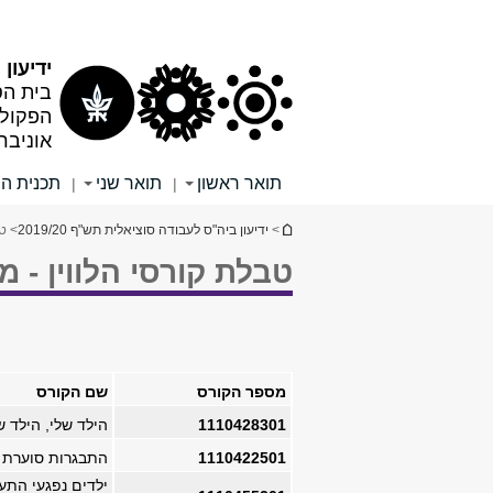
תוכן
תפריט
עליון
ראשי
ידיעון תש
בית הס
הפקולט
אוניבר
תואר ראשון
תואר שני
תכנית ה
|
|
הינך נמצא כאן
>
ידיעון ביה"ס לעבודה סוציאלית תש"ף 2019/20
> טב
טבלת קורסי הלווין - מ
מספר הקורס
שם הקורס
1110428301
הילד שלי, הילד ש
1110422501
התבגרות סוערת (
ילדים נפגעי התעל