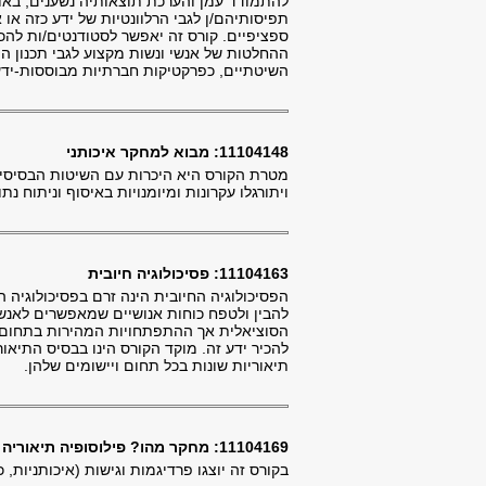
להתמודד עמן והערכת תוצאותיה נשענים, באופן
תפיסותיהם/ן לגבי הרלוונטיות של ידע כזה או 
ספציפיים. קורס זה יאפשר לסטודנטים/ות לה
ההחלטות של אנשי ונשות מקצוע לגבי תכנון הפ
השיטתיים, כפרקטיקות חברתיות מבוססות-ידע
11104148: מבוא למחקר איכותני
מטרת הקורס היא היכרות עם השיטות הבסיסיות 
ויתורגלו עקרונות ומיומנויות באיסוף וניתוח 
11104163: פסיכולוגיה חיובית
הפסיכולוגיה החיובית הינה זרם בפסיכולוגי
להבין ולטפח כוחות אנושיים שמאפשרים לאנשי
הסוציאלית אך ההתפתחויות המהירות בתחום זה
להכיר ידע זה. מוקד הקורס הינו בבסיס התיאור
תיאוריות שונות בכל תחום ויישומים שלהן.
11104169: מחקר מהו? פילוסופיה תיאוריה ויישום
בקורס זה יוצגו פרדיגמות וגישות (איכותניות,