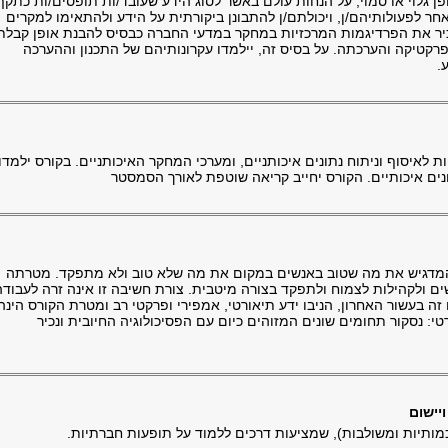
 גלוי או סמוי, על הנחות עולם באשר לסוג הידע שעובד/ות תופסים/ות כתקף
אחר לפעולותיהם/ן, ויכולתם/ן להתבונן ביקורתית על הידע ולהתאימו למקרים
כיר את הפרדיגמות המרכזיות במחקר במדעי החברה כבסיס להבנת אופן קבלת
רקטיקה והערכתה. על בסיס זה, יילמדו עקרונותיהם של התכנון וההערכה
.
לאיסוף וניתוח נתונים איכותניים, ומערכי המחקר האיכותניים. בקורס ילמדו
נתונים איכותיים. הקורס יחייב קריאה שוטפת לאורך הסמסטר
ה המדגיש את מה שטוב באנשים במקום את מה שלא טוב ולא מתפקד. מטרתה
ם ולקהילות לצמוח ולתפקד בצורה מיטבית. צורת חשיבה זו אינה זרה לעבודה
 בעשור האחרון, הניבו ידע תיאורטי, אמפירי ופרקטי רב ומטרת הקורס הינה
טי: נסקור תחומים שונים המזוהים כיום עם הפסיכולוגיה החיובית ונכיר
 כמותיות ומשולבות), שמציעות דרכים ללמוד על תופעות חברתיות.