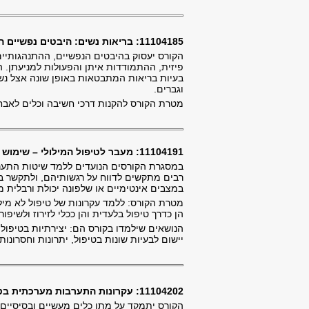
11104185: בריאות נשים: היבטים נפשיים התנהגותיים וחברתיים
הקורס יעסוק בהיבטים הנפשיים, ההתנהגותיים
פיזית, ההתמודדות איתן והפעולות למניעתן. ה
בעיות בריאות המתבטאות באופן שונה אצל נש
וגברים.
מטרת הקורס להקנות דרכי חשיבה וכלים לאבחון 
11104191: מעבר לטיפול המילולי – שימוש במטפורות ודמיון בטיפול
במסגרת הקורסים הנועדים ללמד שיטות התערבו
רבים מתקשים לדווח על רגשותיהם, ולתקשר בא
במצבים אינטימיים או שלפונה יכולת ורבלית מ
מטרת הקורס: ללמד עקרונות של טיפול לא מילו
הן כדרך טיפול בלעדית והן ככלי לזירוז ולשיפו
הנושאים שילמדו בקורס הם: יצירתיות בטיפול, 
יישום לבעיות שונות בטיפול, יתרונות וחסרונות
11104202: עקרונות התערבות מערכתית בטיפול משפחתי
הקורס יתמקד על מתן כלים מעשיים ובסיסיים