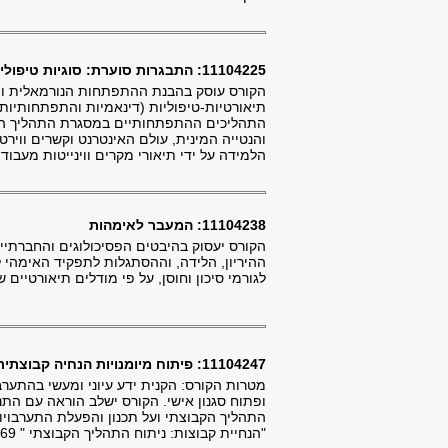
11104225: התבגרות סוערת: סוגיות טיפוליות בגיל ההתבגרות
הקורס עוסק בהבנת ההתפתחות הנורמאלית והפ
תיאורטיות-טיפוליות (דינאמיות והתפתחותיות
התהליכים ההתפתחותיים במסגרת התהליך הטיפו
והנטייה המינית, עולם האינטרנט וקשרים ווירט
הלמידה על ידי תיאורי מקרים ווינייטות מעב
11104238: המעבר לאימהות
הקורס יעסוק בהיבטים הפסיכולוגים והחברתיי
ההיריון, הלידה, וההסתגלות לתפקיד האימהי 
לגורמי סיכון וחוסן, על פי מודלים תיאורטיים ש
11104247: פיתוח מיומנויות הנחיה קבוצתית וסגנון מנחה
מטרות הקורס: הקנית ידע עיוני ומעשי בהתערב
ופתוח סגנון אישי. הקורס ישלב הוראה עם התנ
התהליך הקבוצתי ועל תכנון והפעלת התערבוי
"הנחיית קבוצות: ניתוח התהליך הקבוצתי " 1071.4369 בסמסטר ב'.