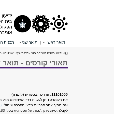
תוכן
תפריט
עליון
ראשי
ידיעון תש
בית הס
הפקולט
אוניבר
תואר ראשון
תואר שני
תכנית ה
|
|
הינך נמצא כאן
>
ידיעון ביה"ס לעבודה סוציאלית תש"ף 2019/20
> תא
תאורי קורסים - תואר 
11101000: הדרכה בספריה (לומדה)
את הלומדה ניתן לעשות דרך האינטרנט מכל 
וגם מתוך אתר ספריית מדעי החברה וניהול:
l/
לקבלת סיוע ניתן לפנות אל הספרנית בטל' 6409183 או בדוא"ל מתוך הקורס הוירטואלי עצמו.