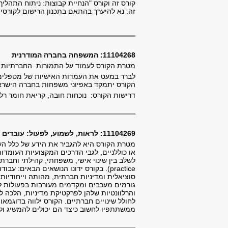
זה. נא להיערך בהתאם בתכנון הרישום לקורסים
11104268: המשפחה בחברה המודרנית
מטרת הקורס לעמוד על התמורות החברתיות ש
לברר במעט את העמדות האישיות של מטפלים כ
הקורס יתמקד באפיוני משפחות בחברה הישראל
דרישות הקורס: נוכחות חובה, קריאת חומר רל
11104269: לראות, לשמוע, לפעול: עובדים סוציאליים כסוכני שינוי מדיניות
מטרת הקורס היא להגביר את הידע של כלל העו
או כוללניים, לגבי הדרכים המקצועיות העומדו
practice). בקורס ידונו הנושאים הבאים:
סוציאלית ומדיניות חברתית, מהותה וייחודיותה
גורמים מעכבים ומקדמים מעורבות בפעולות לשי
והרלוונטיות שלהן לפרקטיקת מדיניות, הלכה 
לחולל שינויים חברתיים. הקורס ילווה בדוגמאו
ממשתתפיו לחשוב כיצד הם יכולים להמשיג ו