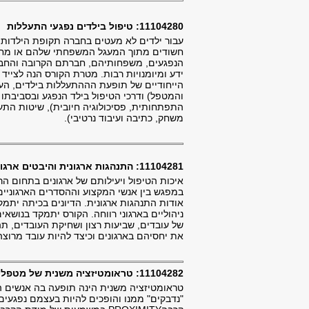
11104280: טיפול בילדים נפגעי התעללות
עבור ילדים לא מעטים בחברה תקופת הילדות אי
חשודים מתוך המעגל המשפחתי שלהם או מחוצה
הנפגעים, משפחותיהם, חברתם הקרובה והחברה
ידע ומיומנויות רבות. מטרת הקורס הנה לציי
הייחודיים של תופעת הההתעללות בילדים, הע
והמטפל) ודרכי הטיפול בילד הנפגע ובסביבתו
התפתחותית, פסיכולוגיה חיובית), שיטות התערב
משחק, כתיבה ועיבוד נרטיבי).
11104281: התנהגות ארגונית והיבטים ארגוניים בתחום הרווחה
איכות הטיפול ויעילותם של ארגונים בתחום הר
במפגש בין אנשי המקצוע וההסדרים הארגוניי
אודות התנהגות ארגונית. הדיונים בכיתה יתמקדו
ניהוליים בארגוני רווחה. הקורס יתמקד בנושא
של עובדים, שביעות רצון ושחיקת העובדים, תהל
את יחסיהם בארגונים וכיצד להיות עובד מרוצה 
11104282: טראומטיזציה משנית של מטפלים
טראומטיזציה משנית הינה תופעה בה אנשים ה