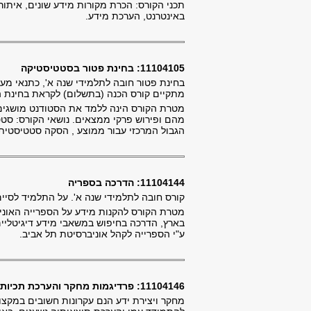
תכני הקורס: הכרת מקורות מידע שונים, איתור
באינטרנט, הערכת מידע.
11104105: בחינת פטור בסטטיסטיקה
בחינת פטור חובה לתלמידי שנה א', כתנאי מעב
מתקיים קורס הכנה (בתשלום) לקראת בחינת הפטור. הקורס הוא 
מטרת הקורס הינה ללמד את הסטודנט מושגים
מהם ופירוש פרקי ממצאים. נושאי הקורס: סט
הגבול המרכזי עבור ממוצע , הסקה סטטיסטית,
11104144: הדרכה בספריה
קורס חובה לתלמידי שנה א'. על התלמיד לסיים
מטרת הקורס להקנות מידע על הספרייה האוניב
בארץ, הדרכה בחיפוש במשאבי מידע דיגיטליים 
ע"י הספרייה לקהל אוניברסיטת תל אביב.
11104146: פרדיגמות מחקר והערכת תכיות התערבות
מחקר ויצירת ידע הנם עקרונות חשובים במקצו