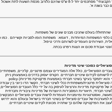
קורס זה וקורס "הנחיית קבוצות: ניתוח התהליך הקבוצתי" מסתכמים יחד ל-8 ש"ס שהינם כל/רוב מכסת השעות לתת אשכול
 כבר בשנה א'.
התחוללו בעולם שהניבו מבנים שונים של משפחות.
לפי המשפחות המיוחדות , דוגמא: משפחות הומו-לסביות וקשייהם . כמו כ
ית, השירותים העומדים לשרותם ודרכי טיפול.
וונטי ועבודת סכום או הצגת רפרט בכתה.
בדים הסוציאליים, כולל אלה המגדירים עצמם פרטניים, קליניים, משפחתיים
ת לרשותם לקידום שינויים חברתיים. הקורס יעסוק בדרכים באמצעותן ניתן
לשלב בין שינוי אישי, משפחתי, קהילתי וחברתי והוא יתמקד בעיקר בשינוי חברתי באמצעות פרקטיקת מדיניות(policy-
 עבודה סוציאלית פרטנית/משפחתית ככלי לשינוי חברתי, הקשר הדו כיווני בין עבודה
 של פרקטיקת מדיניות והרציונל לעיסוק בה על ידי כלל העובדים הסוציאליים,
נוי חברתי, תיאוריות המסבירות היווצרות של מדיניות ציבורית וחברתית
למעשה, ואסטרטגיות ומיומנויות העומדות לרשות עובדים סוציאליים המבקשים
ת למעורבות של עובדים סוציאליים בשינוי חברתי בישראל ובעולם והוא ידרוש
לעצב את הפרקטיקה שלהם כך שתהיה מכוונת לקידום שינויים חברתיים.