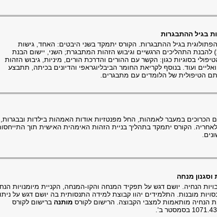
תולוגית בגיל ההתבגרות. הקורס יתמקד בשני היבטים: האחד, גישות
) להבנת התהליכים הרגשיים וגיבוש הזהות המתבגרת; השני, יישום הבנת
לי בסוגיות כגון: הקשר עם ההורים והדרכת הורים, מיניות, גיבוש הזהות
ואליים ועוד. בנוסף לקריאת החומר הביבליוגראפי והדיונים בכיתה, תתבצע
ודתם הטיפולית של הלומדים עם מתבגרים.
ם הכרוכים במעבר לאמהות, החל מפנטזיות אודות האמהות בילדות ובבגרות,
לאחריה. הקורס יתמקד בתהליך בניית הזהות האימהית האישית תוך התייחסו
ונים.
ויות הנחיה. יושם דגש על תפקיד המנחה והקו-המנחה, הקניית מיומנויות הנח
סויות מובנות. התלמידים יהוו קבוצת למידה התנסותית בה יושם דגש על ניתו
ות הנחיה מותאמות למצבי הקבוצה. הרישום לקורס
מותנה
ברישום לקורס