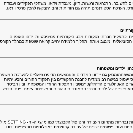
ם לחשיבה, התנהגות ורגשות. דיון, מעבדת וידאו, משחקי תפקידים ועבודה
רס. הערכת הסטודנטים תהיה גם חווייתית והם יתבקשו להכין סרטי וידאו.
 וכתפקיד חברתי מנקודות מבט ביקורתיות פמיניסטיות. ידונו האופנים
וציאלית ומעצב אותה. תהליך הלמידה יחייב קריאה שוטפת במהלך הקורס
ם ומשפחהומכאן גם יידונו המדדים והאמצעים הדיפרנציאליים להערכת המשפח
רס יעסוק בגישה רב ממדית להבנת ההקשרים בין תפקוד ההורים והבעייתיות
ים האטיולוגיים הדיאלקטייםשבין התפקוד ההורי והמשפחתי ובין הביטוי
אופייניים של ילדים ודרכי התמודדות ההורים והמשפחה עימם. יינתן הדגש
ת נבחרות מתחום העבודה והטיפול הקבוצתי כמו מושג ה-
ה-
SETTING
מול
יות ועוד. יישומים שונים של עבודה קבוצתית באוכלוסיות ספציפיות ידונו