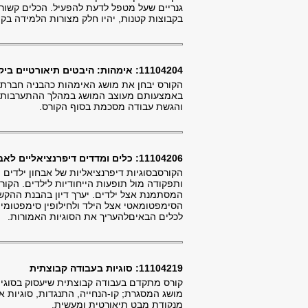
גנריים שעל מטפל לדעת להפעיל. הכלים קשורי
בקבוצות קטנות, יהיו חלק מצורות הלמידה בקו
11104204: אימהות: היבטים תיאורטיים ביקורתיים
הקורס יבחן את מושג האימהות כהבניה חברתית
באמצעותם מעוצב המושג במהלך ההתערבות הס
והגשת עבודה מסכמת בסוף הקורס.
11104206: כלים ומדדים דיפרנציאליים לאבחון ילדים ומשפחות
הקורסבסוגיות דיפרנציאליות של אבחון ילדי
ותפקודה מול תופעות הייחודיות לילדים. הקו
המסתמנת אצל ילדים. יערך דיון בהבנת ההקשר
הסימפטומאטי אצל הילד ולחילופין סימפטומים
לכלים הבאיםלהעריך את הסוגיות האמורות.
11104219: סוגיות בעבודה קבוצתית
קורס מתקדם בעבודה קבוצתית שיעסוק בסוגיו
מושג המסגרת; קו-הנחייה, התנגדות, סוגיות את
מנקודת מבט תיאורטית ומעשית.