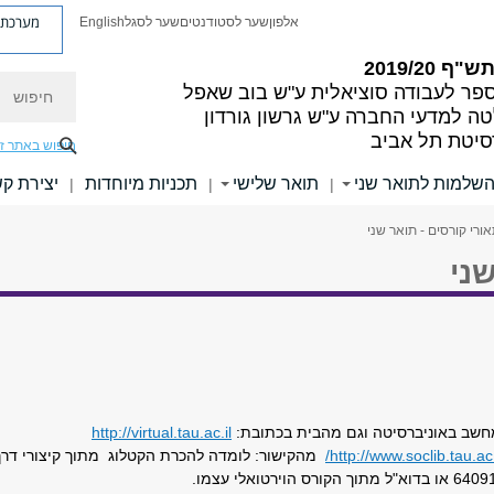
מערכת פ
אלפון
שער לסטודנטים
שער לסגל
English
"ף 2019/20
חיפוש
פר לעבודה סוציאלית ע"ש בוב שאפל
ה למדעי החברה ע"ש גרשון גורדון
סיטת תל אביב
חיפוש באתר ז
השלמות לתואר שני
תואר שלישי
תכניות מיוחדות
יצירת ק
|
|
|
ורי קורסים - תואר שני
שני
מחשב באוניברסיטה וגם מהבית בכתובת:
http://virtual.tau.ac.il
http://www.soclib.tau.ac.i
מהקישור: לומדה להכרת הקטלוג מתוך קיצורי דרך