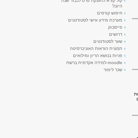
קול קורא להענקת פרס לכבוד שנת
היובל
חיפוש קורסים
מערכת מידע אישי לסטודנטים
פייסבוק
דרושים
שער לסטודנטים
תמצית הוראות האוניברסיטה
פניות בנושא הריון ומילואים
moodle-למידה אקדמית ברשת
שכר לימוד
ת