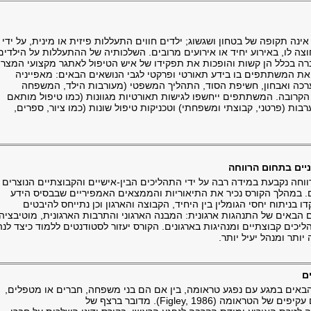
נה תקופה של בטחון ושגשוג; ילדים חווים התעללות פיזית או מינית, על ידי
 לו, באירוע יחיד או אירועים מרובים. השלכותיה של ההתעללות על הילדים
 בכלל הן קשות והופכות את תפקידו של איש הטיפול לאתגר מקצועי המצרי
ד את המשתתפים בו בידע תאורטי ופרקטי לגבי הנושאים הבאים: מאפייניה
רכה ואבחון, חשיפת הסוד, התהליך המשפטי (מעורבות הילד, המשפחה
 הקרובה. המשתתפים ייחשפו לגישות תאורטיות מגוונות (כמו טיפול מותאם
ות (פרטני, קבוצתי ומשפחתי) וטכניקות טיפול שונות (כמו ציור, ספרים,
ווחה נקבעת במידה רבה על ידי התהליכים הבין-אישיים והקבוצתיים הנוצרים
ם. במהלך הקורס נכיר את התיאוריות והממצאים האמפיריים שבבסיס הידע
 בניתוח יחסי הגומלין בין היחיד, הקבוצה והארגון וכן נתייחס להיבטים
ים הבאים של התנהגות ארגונית: המבנה הארגוני והתרבות הארגונית, מוטיבציה
יכים קבוצתיים ומנהיגות בארגונים. הקורס יעזור לסטודנטים ללמוד כיצד לנה
יותר ומנהל יעיל יותר.
באים במגע עם נפגע טראומה, בין אם הם בני משפחה, חברים או מטפלים,
"נדבקים" ממנו והופכים להיות בעצמם נפגעים עקיפים של הטראומה (Figley, 1986). מדובר ברצף של